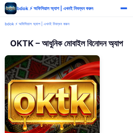
bdok ⚡ অফিসিয়াল অ্যাপ | এখনই নিবন্ধন করুন
bdok ⚡ অফিসিয়াল অ্যাপ | এখনই নিবন্ধন করুন
OKTK – আধুনিক মোবাইল বিনোদন অ্যাপ