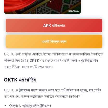
APK ডাউনলোড
এখনই নিবন্ধন করুন
OKTK একটি আধুনিক মোবাইল বিনোদন অ্যাপ্লিকেশন যা ব্যবহারকারীদের নিরবচ্ছিন্ন
অভিজ্ঞতা দিতে তৈরি। OKTK এর মাধ্যমে আপনি একটি হালকা ও প্রতিক্রিয়াশীল
অ্যাপে বিভিন্ন ধরনের কনটেন্ট পেতে পারেন।
OKTK এর বৈশিষ্ট্য
OKTK এর ইন্টারফেস সহজে ব্যবহার করার জন্য অপ্টিমাইজ করা হয়েছে, যার লোডিং
সময় কম এবং বিভিন্ন অ্যান্ড্রয়েড ডিভাইসে পারফরম্যান্স স্থিতিশীল।
পরিষ্কার ও প্রতিক্রিয়াশীল ইন্টারফেস